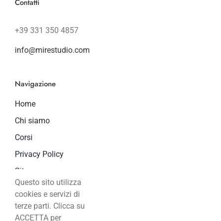
Contatti
+39 331 350 4857
info@mirestudio.com
Navigazione
Home
Chi siamo
Corsi
Privacy Policy
Sitemap
Questo sito utilizza
cookies e servizi di
Copyright © 2019-2021 Mire Studio srl
terze parti. Clicca su
ACCETTA per
P.IVA 10244180963