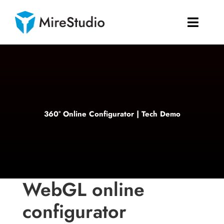
Skip
to
Toggle
content
Naviga
Home
L’azienda
360° Online Configurator | Tech Demo
Corsi
SEARCH
FOR:
WebGL online
configurator